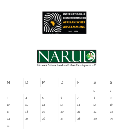
M
D
M
D
F
S
S
1
2
3
4
5
6
7
8
9
10
11
12
13
14
15
16
17
18
19
20
21
22
23
24
25
26
27
28
29
30
31