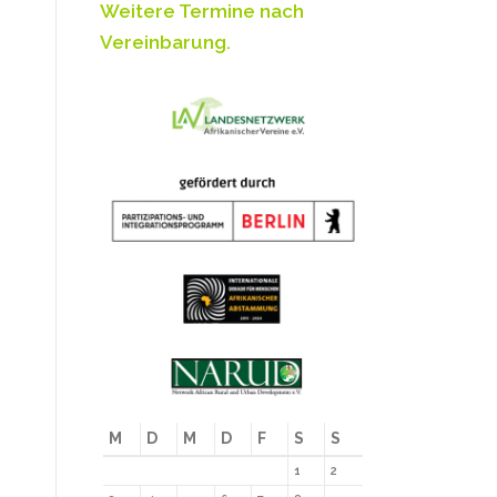
Weitere Termine nach
Vereinbarung.
M
D
M
D
F
S
S
1
2