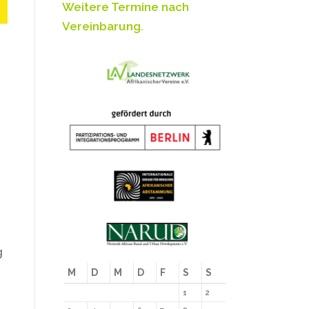
Weitere Termine nach
Vereinbarung.
g
M
D
M
D
F
S
S
1
2