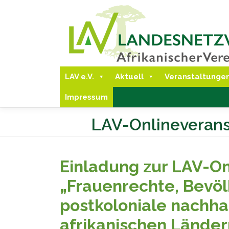
Direkt
zum
Inhalt
LAV e.V.
Aktuell
Veranstaltunge
Impressum
LAV-Onlineverans
Einladung zur LAV-On
„Frauenrechte, Bevöl
postkoloniale nachha
afrikanischen Länder