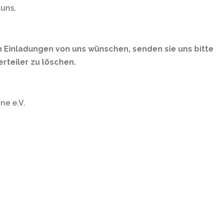
 uns.
en Einladungen von uns wünschen, senden sie uns bitte
rteiler zu löschen.
ne e.V.