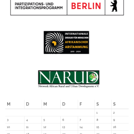
M
D
M
D
F
S
S
1
2
3
4
5
6
7
8
9
10
11
12
13
14
15
16